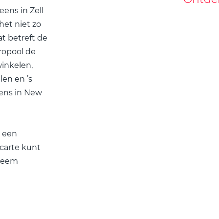
ens in Zell
het niet zo
at betreft de
ropool de
winkelen,
en en ’s
eens in New
 een
 carte kunt
 Neem