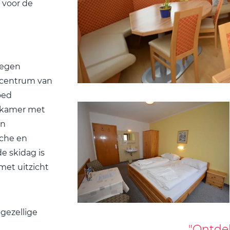
 voor de
elegen
 centrum van
oed
adkamer met
en
che en
e skidag is
 met uitzicht
 gezellige
a
"Ontde