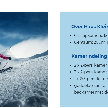
Over Haus Klei
6 slaapkamers, 1
Centrum: 200m, na
Kamerindeling
2 x 2-pers. kame
3 x 2-pers. kame
1 x 2/3-pers. ka
gedeelde sanitai
badkamer met do