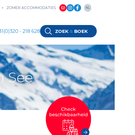
ZOMER ACCOMMODATIES
NL
NL
DE
1(0)320 - 218 628
ZOEK
&
BOEK
EN
m See